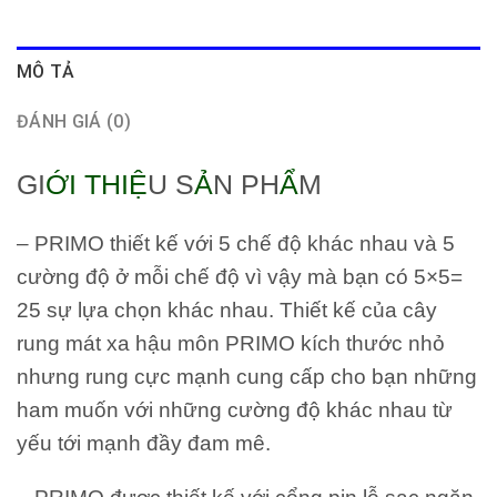
MÔ TẢ
ĐÁNH GIÁ (0)
GI
ỚI THI
Ệ
U S
Ả
N PH
Ẩ
M
– PRIMO
thiết kế với 5 chế độ khác nhau và 5
cường độ ở mỗi chế độ vì vậy mà bạn có 5×5=
25 sự lựa chọn khác nhau. Thiết kế của cây
rung mát xa hậu môn PRIMO kích thước nhỏ
nhưng rung cực mạnh cung cấp cho bạn những
ham muốn với những cường độ khác nhau từ
yếu tới mạnh đầy đam mê.