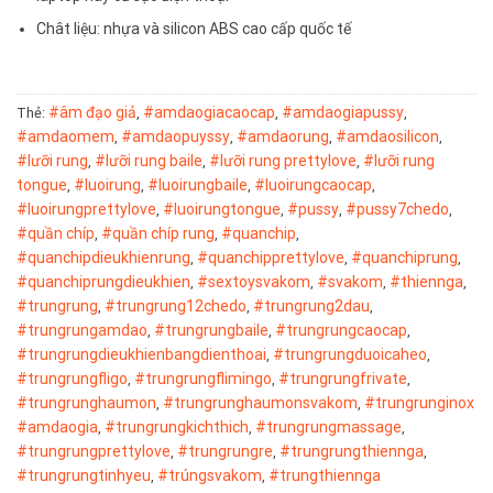
Chât liệu: nhựa và silicon ABS cao cấp quốc tế
#âm đạo giả
#amdaogiacaocap
#amdaogiapussy
Thẻ:
,
,
,
#amdaomem
#amdaopuyssy
#amdaorung
#amdaosilicon
,
,
,
,
#lưỡi rung
#lưỡi rung baile
#lưỡi rung prettylove
#lưỡi rung
,
,
,
tongue
#luoirung
#luoirungbaile
#luoirungcaocap
,
,
,
,
#luoirungprettylove
#luoirungtongue
#pussy
#pussy7chedo
,
,
,
,
#quần chíp
#quần chíp rung
#quanchip
,
,
,
#quanchipdieukhienrung
#quanchipprettylove
#quanchiprung
,
,
,
#quanchiprungdieukhien
#sextoysvakom
#svakom
#thiennga
,
,
,
,
#trungrung
#trungrung12chedo
#trungrung2dau
,
,
,
#trungrungamdao
#trungrungbaile
#trungrungcaocap
,
,
,
#trungrungdieukhienbangdienthoai
#trungrungduoicaheo
,
,
#trungrungfligo
#trungrungflimingo
#trungrungfrivate
,
,
,
#trungrunghaumon
#trungrunghaumonsvakom
#trungrunginox
,
,
#amdaogia
#trungrungkichthich
#trungrungmassage
,
,
,
#trungrungprettylove
#trungrungre
#trungrungthiennga
,
,
,
#trungrungtinhyeu
#trúngsvakom
#trungthiennga
,
,