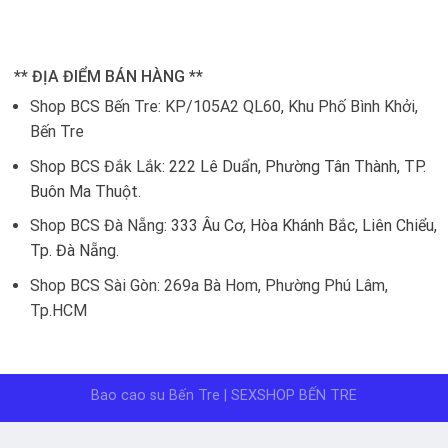
** ĐỊA ĐIỂM BÁN HÀNG **
Shop BCS Bến Tre: KP/105A2 QL60, Khu Phố Bình Khởi,
Bến Tre
Shop BCS Đắk Lắk:
222 Lê Duẩn, Phường Tân Thành, TP.
Buôn Ma Thuột.
Shop BCS Đà Nẵng:
333 Âu Cơ, Hòa Khánh Bắc, Liên Chiểu,
Tp. Đà Nẵng.
Shop BCS Sài Gòn: 269a Bà Hom, Phường Phú Lâm,
Tp.HCM
Bao cao su Bến Tre
| SEXSHOP BẾN TRE