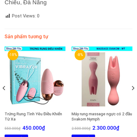
Chiểu, Đà Nẵng
Post Views:
0
Sản phẩm tương tự
-18%
-8%
Trứng Rung Tình Yêu Điều Khiển
Máy rung massage ngực có 2 đầu
Từ Xa
Svakom Nymph
Giá
Giá
Giá
Giá
450.000
₫
2.300.000
₫
550.000
₫
2.500.000
₫
gốc
hiện
gốc
hiện
là:
tại
là:
tại