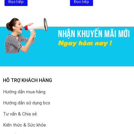
Đọc tiếp
550.000₫.
là:
Đọc tiếp
2.500.000₫.
là:
450.000₫.
2.300.00
HỖ TRỢ KHÁCH HÀNG
Hướng dẫn mua hàng
Hướng dẫn sử dụng bcs
Tư vấn & Chia sẻ
Kiến thức & Sức khỏe