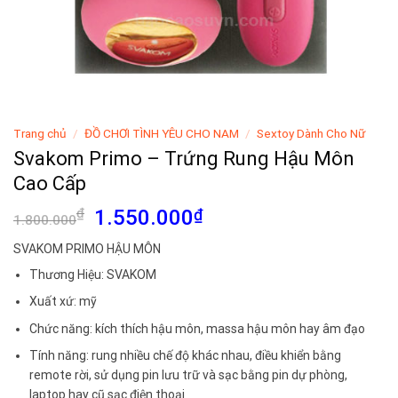
Trang chủ
/
ĐỒ CHƠI TÌNH YÊU CHO NAM
/
Sextoy Dành Cho Nữ
Svakom Primo – Trứng Rung Hậu Môn
Cao Cấp
Giá
Giá
₫
1.550.000
₫
1.800.000
gốc
hiện
SVAKOM PRIMO HẬU MÔN
là:
tại
Thương Hiệu: SVAKOM
1.800.000₫.
là:
1.550.000₫.
Xuất xứ: mỹ
Chức năng: kích thích hậu môn, massa hậu môn hay âm đạo
Tính năng: rung nhiều chế độ khác nhau, điều khiển bằng
remote rời, sử dụng pin lưu trữ và sạc bằng pin dự phòng,
laptop hay cũ sạc điện thoại