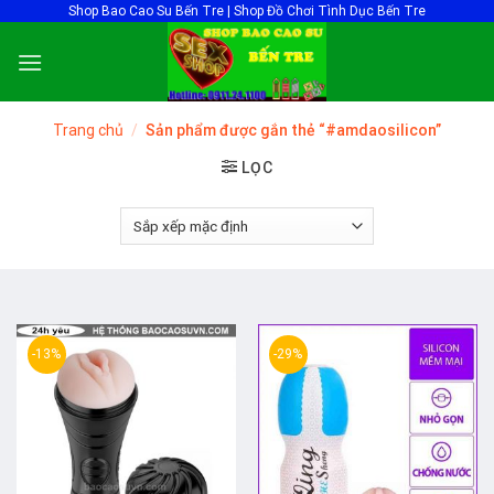
Skip
Shop Bao Cao Su Bến Tre | Shop Đồ Chơi Tình Dục Bến Tre
to
content
Trang chủ
/
Sản phẩm được gắn thẻ “#amdaosilicon”
LỌC
-13%
-29%