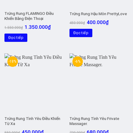
Trứng Rung FLAMINGO Điều
Trứng Rung Hậu Môn PrettyLove
Khiển Bằng Điện Thoại
Giá
Giá
400.000
₫
450.000
₫
gốc
hiện
Giá
Giá
1.350.000
₫
1.550.000
₫
là:
tại
gốc
hiện
Đọc tiếp
450.000₫.
là:
là:
tại
400.000₫.
Đọc tiếp
1.550.000₫.
là:
1.350.000₫.
-18%
-6%
Trứng Rung Tình Yêu Điều Khiển
Trứng Rung Tình Yêu Frivate
Từ Xa
Massager.
Giá
Giá
Giá
Giá
450.000
₫
680.000
₫
550.000
₫
720.000
₫