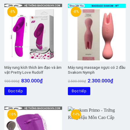
-8%
-8%
Máy rung kích thích âm đạo và âm
Máy rung massage ngực có 2 đầu
vật Pretty Love Rudolf
Svakom Nymph
Giá
Giá
Giá
Giá
830.000
₫
2.300.000
₫
900.000
₫
2.500.000
₫
gốc
hiện
gốc
hiện
là:
tại
là:
tại
Đọc tiếp
900.000₫.
là:
Đọc tiếp
2.500.000₫.
là:
830.000₫.
2.300.00
-10%
-14%