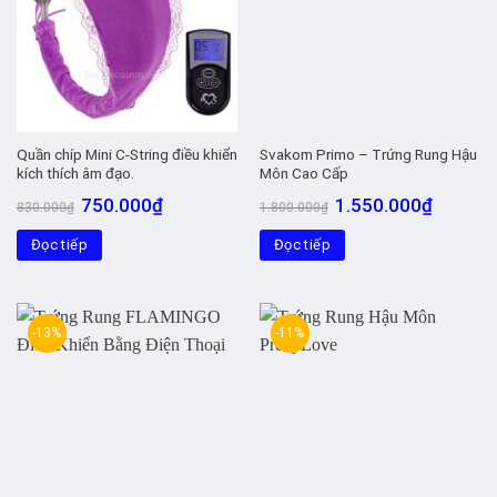
Quần chíp Mini C-String điều khiển
Svakom Primo – Trứng Rung Hậu
kích thích âm đạo.
Môn Cao Cấp
Giá
Giá
Giá
Giá
750.000
₫
1.550.000
₫
830.000
₫
1.800.000
₫
gốc
hiện
gốc
hiện
là:
tại
là:
tại
Đọc tiếp
830.000₫.
là:
Đọc tiếp
1.800.000₫.
là:
750.000₫.
1.550.00
-13%
-11%