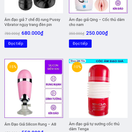
Âm đạo giả 7 chế độ rung Pussy
Âm đạo giả Qing – Cốc thủ dâm
Vibrator ngụy trang đèn pin
cho nam
Giá
Giá
Giá
Giá
680.000
₫
250.000
₫
780.000
₫
350.000
₫
gốc
hiện
gốc
hiện
là:
tại
là:
tại
Đọc tiếp
780.000₫.
là:
Đọc tiếp
350.000₫.
là:
680.000₫.
250.000₫.
-15%
-10%
Âm đạo giả tự sướng cốc thủ
Âm Đạo Giả Silicon Rung – A8
dâm Tenga
Giá
Giá