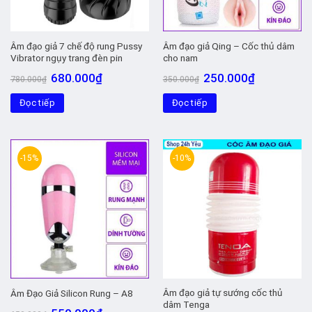
Âm đạo giả 7 chế độ rung Pussy
Âm đạo giả Qing – Cốc thủ dâm
Vibrator ngụy trang đèn pin
cho nam
Giá
Giá
Giá
Giá
680.000
₫
250.000
₫
780.000
₫
350.000
₫
gốc
hiện
gốc
hiện
là:
tại
là:
tại
Đọc tiếp
780.000₫.
là:
Đọc tiếp
350.000₫.
là:
680.000₫.
250.000₫.
-15%
-10%
Âm đạo giả tự sướng cốc thủ
Âm Đạo Giả Silicon Rung – A8
dâm Tenga
Giá
Giá