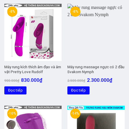
-8%
-8%
Máy rung kích thích âm đạo và âm
Máy rung massage ngực có 2 đầu
vật Pretty Love Rudolf
Svakom Nymph
Giá
Giá
Giá
Giá
830.000
₫
2.300.000
₫
900.000
₫
2.500.000
₫
gốc
hiện
gốc
hiện
là:
tại
là:
tại
Đọc tiếp
900.000₫.
là:
Đọc tiếp
2.500.000₫.
là:
830.000₫.
2.300.00
-10%
-14%