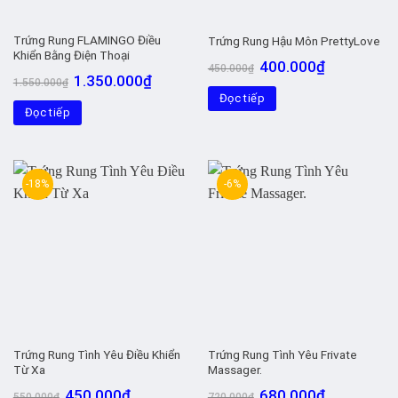
Trứng Rung FLAMINGO Điều
Trứng Rung Hậu Môn PrettyLove
Khiển Bằng Điện Thoại
Giá
Giá
400.000
₫
450.000
₫
gốc
hiện
Giá
Giá
1.350.000
₫
1.550.000
₫
là:
tại
gốc
hiện
Đọc tiếp
450.000₫.
là:
là:
tại
400.000₫.
Đọc tiếp
1.550.000₫.
là:
1.350.000₫.
-18%
-6%
Trứng Rung Tình Yêu Điều Khiển
Trứng Rung Tình Yêu Frivate
Từ Xa
Massager.
Giá
Giá
Giá
Giá
450.000
₫
680.000
₫
550.000
₫
720.000
₫