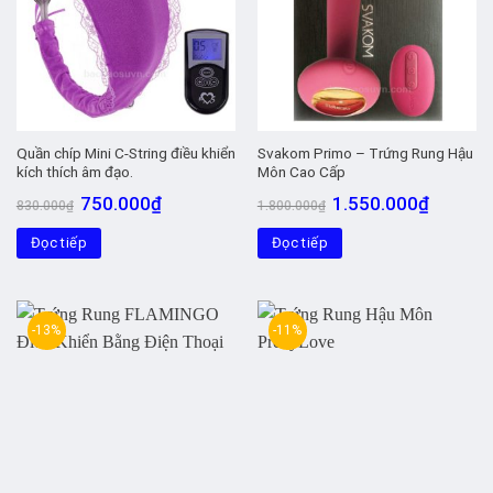
Quần chíp Mini C-String điều khiển
Svakom Primo – Trứng Rung Hậu
kích thích âm đạo.
Môn Cao Cấp
Giá
Giá
Giá
Giá
750.000
₫
1.550.000
₫
830.000
₫
1.800.000
₫
gốc
hiện
gốc
hiện
là:
tại
là:
tại
Đọc tiếp
830.000₫.
là:
Đọc tiếp
1.800.000₫.
là:
750.000₫.
1.550.00
-13%
-11%