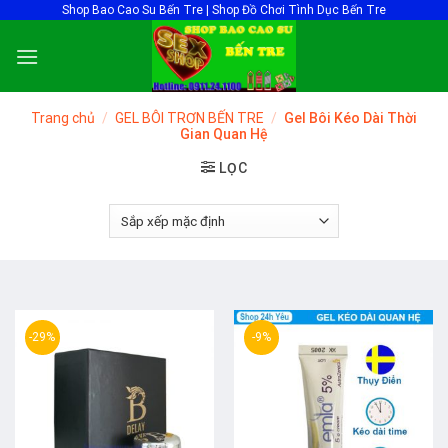
Skip
Shop Bao Cao Su Bến Tre | Shop Đồ Chơi Tình Dục Bến Tre
to
content
Trang chủ
/
GEL BÔI TRƠN BẾN TRE
/
Gel Bôi Kéo Dài Thời
Gian Quan Hệ
LỌC
-29%
-9%