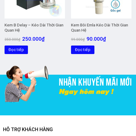
Kem B Delay – Kéo Dài Thời Gian
Kem Bôi Emla Kéo Dài Thời Gian
Quan Hệ
Quan Hệ
Giá
Giá
Giá
Giá
250.000
₫
90.000
₫
350.000
₫
99.000
₫
gốc
hiện
gốc
hiện
là:
tại
là:
tại
Đọc tiếp
350.000₫.
là:
Đọc tiếp
99.000₫.
là:
250.000₫.
90.000₫.
HỖ TRỢ KHÁCH HÀNG