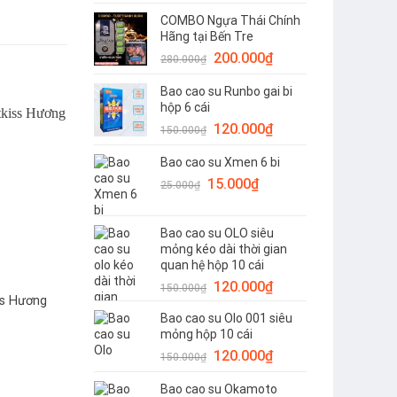
gốc
hiện
COMBO Ngựa Thái Chính
là:
tại
Hãng tại Bến Tre
1.800.000₫.
là:
Giá
Giá
200.000
₫
1.380.000₫.
280.000
₫
gốc
hiện
Bao cao su Runbo gai bi
là:
tại
hộp 6 cái
280.000₫.
là:
Giá
Giá
120.000
₫
200.000₫.
150.000
₫
gốc
hiện
Bao cao su Xmen 6 bi
là:
tại
Giá
Giá
15.000
150.000₫.
₫
là:
25.000
₫
gốc
hiện
120.000₫.
là:
tại
Bao cao su OLO siêu
25.000₫.
là:
mỏng kéo dài thời gian
15.000₫.
quan hệ hộp 10 cái
Giá
Giá
120.000
₫
150.000
₫
ss Hương
gốc
hiện
Bao cao su Olo 001 siêu
là:
tại
mỏng hộp 10 cái
150.000₫.
là:
Giá
hiện
Giá
Giá
120.000
₫
150.000
₫
120.000₫.
tại
gốc
hiện
là:
Bao cao su Okamoto
90.000₫.
là:
tại