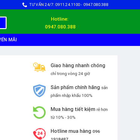
TƯ VẤN 24/7: 0911.24.1100 - 0947.080.388
Hotline:
0947.080.388
YẾN MÃI
Giao hàng nhanh chóng
chỉ trong vòng 24 giờ
Sản phẩm chính hãng
sản
phẩm nhập khẩu 100%
Mua hàng tiết kiệm
rẻ hơn
từ 10% - 30%
Hotline mua hàng
096
1918487