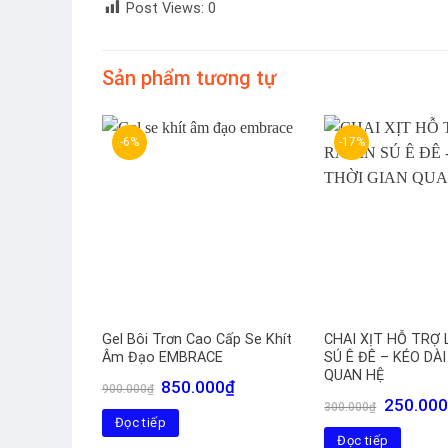
Post Views:
0
Sản phẩm tương tự
-6%
-17%
ng
Gel Bôi Trơn Cao Cấp Se Khít
CHAI XỊT HỖ TRỢ 
Âm Đạo EMBRACE
SÚ Ê ĐÊ – KÉO DÀ
QUAN HỆ
Giá
Giá
Giá
0
₫
850.000
₫
900.000
₫
hiện
gốc
hiện
Giá
250.000
300.000
₫
tại
là:
tại
gốc
Đọc tiếp
là:
900.000₫.
là:
là:
200.000₫.
850.000₫.
Đọc tiếp
300.000₫.