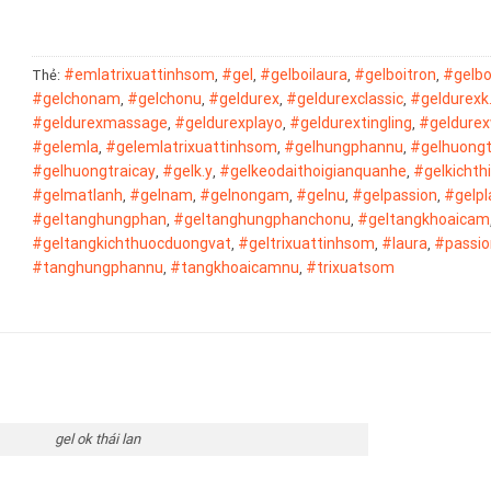
#emlatrixuattinhsom
#gel
#gelboilaura
#gelboitron
#gelbo
Thẻ:
,
,
,
,
#gelchonam
#gelchonu
#geldurex
#geldurexclassic
#geldurexk
,
,
,
,
#geldurexmassage
#geldurexplayo
#geldurextingling
#geldure
,
,
,
#gelemla
#gelemlatrixuattinhsom
#gelhungphannu
#gelhuong
,
,
,
#gelhuongtraicay
#gelk.y
#gelkeodaithoigianquanhe
#gelkichth
,
,
,
#gelmatlanh
#gelnam
#gelnongam
#gelnu
#gelpassion
#gelpl
,
,
,
,
,
#geltanghungphan
#geltanghungphanchonu
#geltangkhoaicam
,
,
#geltangkichthuocduongvat
#geltrixuattinhsom
#laura
#passio
,
,
,
#tanghungphannu
#tangkhoaicamnu
#trixuatsom
,
,
gel ok thái lan