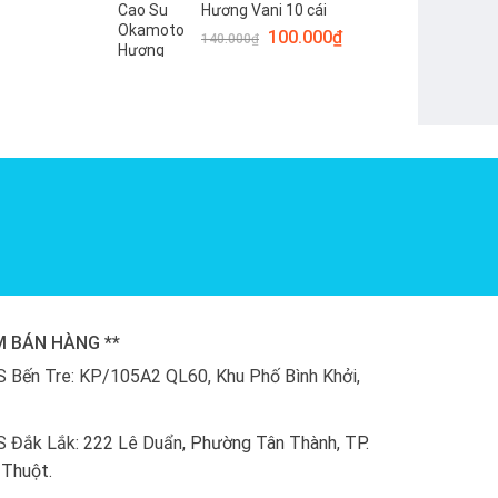
Hương Vani 10 cái
150.000₫.
là:
Giá
Giá
100.000
₫
120.000₫.
140.000
₫
gốc
hiện
là:
tại
140.000₫.
là:
100.000₫.
M BÁN HÀNG **
 Bến Tre: KP/105A2 QL60, Khu Phố Bình Khởi,
S Đắk Lắk:
222 Lê Duẩn, Phường Tân Thành, TP.
Thuột.