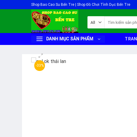
Skip
Shop Bao Cao Su Bến Tre | Shop Đồ Chơi Tình Dục Bến Tre
to
content
Tìm
kiếm:
DANH MỤC SẢN PHẨM
TRAN
-33%