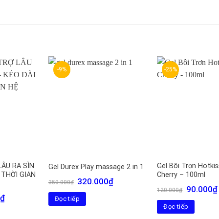
-9%
-25%
LÂU RA SÌN
Gel Bôi Trơn Hotki
Gel Durex Play massage 2 in 1
I THỜI GIAN
Cherry – 100ml
Giá
Giá
320.000
₫
350.000
₫
gốc
hiện
Giá
90.000
₫
120.000
₫
là:
tại
gốc
Giá
₫
Đọc tiếp
350.000₫.
là:
là:
hiện
Đọc tiếp
320.000₫.
120.000₫.
tại
là: