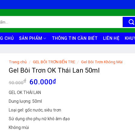
G CHỦ
SẢN PHẨM
THÔNG TIN CẦN BIẾT
LIÊN HỆ
KHU
Trang chủ
/
GEL BÔI TRƠN BẾN TRE
/
Gel Bôi Trơn Không Mùi
Gel Bôi Trơn OK Thái Lan 50ml
Giá
Giá
₫
60.000
₫
90.000
gốc
hiện
GEL OK THÁI LAN
là:
tại
Dung lượng: 50ml
90.000₫.
là:
60.000₫.
Loại gel: gốc nước, siêu trơn
Sử dụng cho phụ nữ khô âm đạo
Không mùi