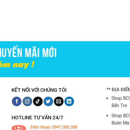
250.000₫.
** ĐỊA ĐIỂ
KẾT NỐI VỚI CHÚNG TÔI
Shop BCS
Bến Tre
Shop BC
HOTLINE TƯ VẤN 24/7
Buôn Ma 
Điện thoại: 0947.080.388