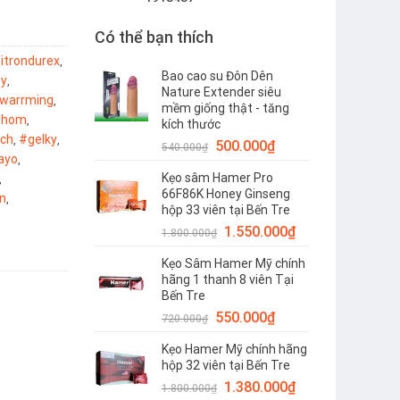
Có thể bạn thích
itrondurex
,
Bao cao su Đôn Dên
.y
,
Nature Extender siêu
xwarrming
,
mềm giống thật - tăng
thom
,
kích thước
ich
#gelky
,
,
Giá
Giá
500.000
₫
540.000
₫
ayo
,
gốc
hiện
Kẹo sâm Hamer Pro
,
là:
tại
66F86K Honey Ginseng
n
,
540.000₫.
là:
hộp 33 viên tại Bến Tre
500.000₫.
Giá
Giá
1.550.000
₫
1.800.000
₫
gốc
hiện
Kẹo Sâm Hamer Mỹ chính
là:
tại
hãng 1 thanh 8 viên Tại
1.800.000₫.
là:
Bến Tre
1.550.000₫.
Giá
Giá
550.000
₫
720.000
₫
gốc
hiện
Kẹo Hamer Mỹ chính hãng
là:
tại
hộp 32 viên tại Bến Tre
720.000₫.
là:
Giá
Giá
1.380.000
₫
1.800.000
₫
550.000₫.