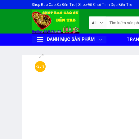
Skip
Shop Bao Cao Su Bến Tre | Shop Đồ Chơi Tình Dục Bến Tre
to
content
Tìm
kiếm:
DANH MỤC SẢN PHẨM
TRAN
-25%