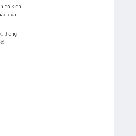
n có kiến
mắc của
ật thông
é!