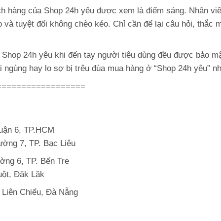
ch hàng của Shop 24h yêu được xem là điểm sáng. Nhân viê
 và tuyệt đối không chèo kéo. Chỉ cần để lại câu hỏi, thắc 
a Shop 24h yêu khi đến tay người tiêu dùng đều được bảo m
ại ngùng hay lo sợ bị trêu đùa mua hàng ở “Shop 24h yêu” nh
==================
uận 6, TP.HCM
ng 7, TP. Bạc Liêu
, TP. Bến Tre
ột, Đăk Lăk
 Chiểu, Đà Nẵng