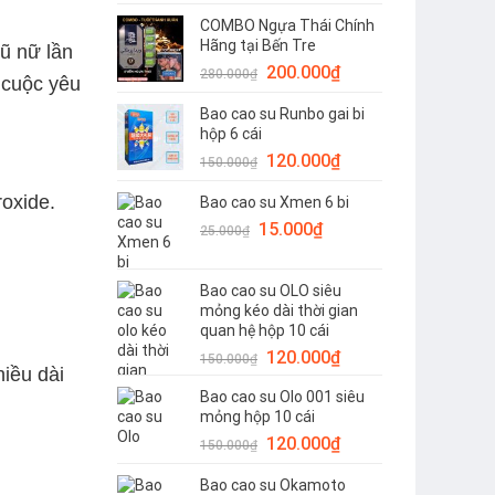
gốc
hiện
COMBO Ngựa Thái Chính
là:
tại
Hãng tại Bến Tre
hũ nữ lần
1.800.000₫.
là:
Giá
Giá
200.000
₫
1.380.000₫.
280.000
₫
p cuộc yêu
gốc
hiện
Bao cao su Runbo gai bi
là:
tại
hộp 6 cái
280.000₫.
là:
Giá
Giá
120.000
₫
200.000₫.
150.000
₫
gốc
hiện
roxide.
Bao cao su Xmen 6 bi
là:
tại
Giá
Giá
15.000
150.000₫.
₫
là:
25.000
₫
gốc
hiện
120.000₫.
là:
tại
Bao cao su OLO siêu
25.000₫.
là:
mỏng kéo dài thời gian
15.000₫.
quan hệ hộp 10 cái
Giá
Giá
120.000
₫
150.000
₫
hiều dài
gốc
hiện
Bao cao su Olo 001 siêu
là:
tại
mỏng hộp 10 cái
150.000₫.
là:
Giá
Giá
120.000
₫
150.000
₫
120.000₫.
gốc
hiện
Bao cao su Okamoto
là:
tại