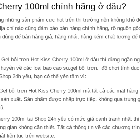
 Cherry 100ml chính hãng ở đâu?
ong những sản phẩm cực hot trên thị trường nên không khó đ
ịa chỉ nào cũng đảm bảo bán hàng chính hãng, rõ nguồn gố
 dùng để bán hàng giả, hàng nhái, hàng kém chất lượng để t
Gel bôi trơn Hot Kiss Cherry 100ml ở đâu thì đừng ngần ng
chuyên về các loại bao cao su,gel bôi trơn, đồ chơi tình dụ
Shop 24h yêu, bạn có thể yên tâm vì:
el bôi trơn Hot Kiss Cherry 100ml mà tất cả các mặt hàng 
sản xuất. Sản phẩm được nhập trực tiếp, không qua trung g
ủ.
herry 100ml tại Shop 24h yêu có mức giá cạnh tranh nhất thị
ung gian không cần thiết. Tất cả thông tin về các chương trì
t liên tục trên website.