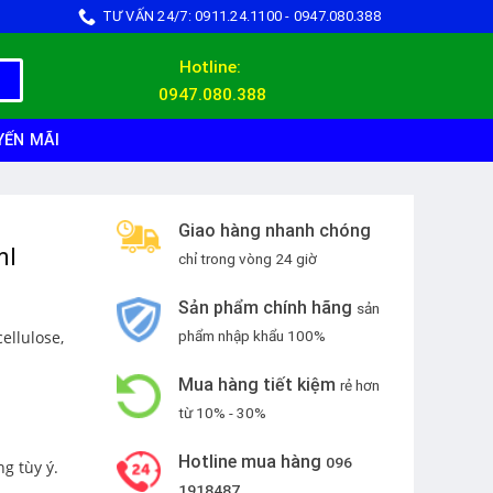
TƯ VẤN 24/7: 0911.24.1100 - 0947.080.388
Hotline:
0947.080.388
YẾN MÃI
Giao hàng nhanh chóng
ml
chỉ trong vòng 24 giờ
Sản phẩm chính hãng
sản
ellulose,
phẩm nhập khẩu 100%
Mua hàng tiết kiệm
rẻ hơn
từ 10% - 30%
Hotline mua hàng
096
g tùy ý.
1918487