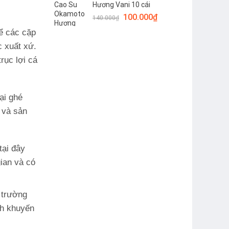
Hương Vani 10 cái
150.000₫.
là:
Giá
Giá
100.000
₫
120.000₫.
140.000
₫
gốc
hiện
ể các cặp
là:
tại
c xuất xứ.
140.000₫.
là:
100.000₫.
rục lợi cá
ại ghé
c và sản
tại đây
ian và có
 trường
nh khuyến