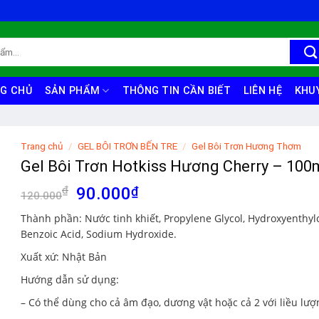
G CHỦ
SẢN PHẨM
THÔNG TIN CẦN BIẾT
LIÊN HỆ
KHU
Trang chủ
/
GEL BÔI TRƠN BẾN TRE
/
Gel Bôi Trơn Hương Thơm
Gel Bôi Trơn Hotkiss Hương Cherry – 100
Giá
Giá
₫
90.000
₫
120.000
gốc
hiện
Thành phần
: Nước tinh khiết, Propylene Glycol, Hydroxyenthylc
là:
tại
Benzoic Acid, Sodium Hydroxide.
120.000₫.
là:
Xuất xứ
: Nhật Bản
90.000₫.
Hướng dẫn sử dụng:
– Có thể dùng cho cả âm đạo, dương vật hoặc cả 2 với liều lượn