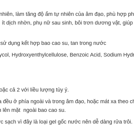
ự nhiên, làm tăng độ ẩm tự nhiên của âm đạo, phù hợp p
, ít dịch nhờn, phụ nữ sau sinh, bôi trơn dương vật, giú
 sử dụng kết hợp bao cao su, tan trong nước
lycol, Hydroxyenthylcellulose, Benzoic Acid, Sodium Hyd
c cả 2 với liều lượng tùy ý.
a đều ở phía ngoài và trong âm đạo, hoặc mát xa theo c
m lên mặt ngoài bao cao su.
c sạch vì đây là loại gel gốc nước nên dễ dàng rửa trôi.