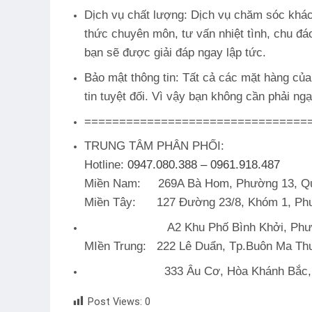
Dịch vụ chất lượng: Dịch vụ chăm sóc khá
thức chuyên môn, tư vấn nhiệt tình, chu đáo
bạn sẽ được giải đáp ngay lập tức.
Bảo mật thông tin: Tất cả các mặt hàng củ
tin tuyệt đối. Vì vậy bạn không cần phải ng
================================
TRUNG TÂM PHÂN PHỐI:
Hotline:
0947.080.388 – 0961.918.487
Miền Nam
: 269A Bà Hom, Phường 13, Q
Miền Tây
: 127 Đường 23/8, Khóm 1, Phườ
A2 Khu Phố Bình Khởi, Phường 6
MIền Trung
: 222 Lê Duẩn, Tp.Buôn Ma Thu
333 Âu Cơ, Hòa Khánh Bắc, Liên
Post Views:
0