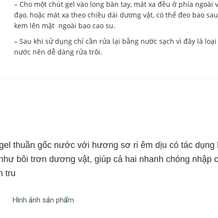
– Cho một chút gel vào long bàn tay, mát xa đều ở phía ngoài 
đạo, hoặc mát xa theo chiều dài dương vật, có thể đeo bao sa
kem lên mặt ngoài bao cao su.
– Sau khi sử dụng chỉ cần rửa lại bằng nước sạch vì đây là loại
nước nên dễ dàng rửa trôi.
el thuần gốc nước với hương sơ ri êm dịu có tác dụng b
như bôi trơn dương vật, giúp cả hai nhanh chóng nhập 
n tru
H
ì
nh
ả
nh s
ả
n ph
ẩ
m