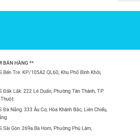
M BÁN HÀNG **
 Bến Tre: KP/105A2 QL60, Khu Phố Bình Khởi,
S Đắk Lắk:
222 Lê Duẩn, Phường Tân Thành, TP.
Thuột.
S Đà Nẵng:
333 Âu Cơ, Hòa Khánh Bắc, Liên Chiểu,
ẵng.
 Sài Gòn: 269a Bà Hom, Phường Phú Lâm,