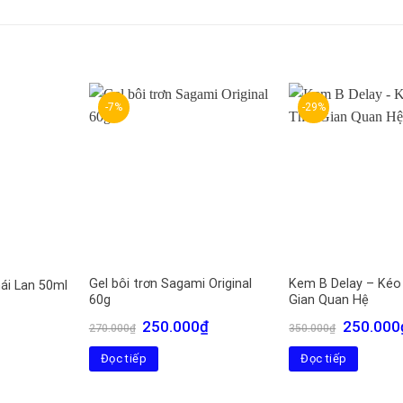
-7%
-29%
Gel bôi trơn Sagami Original
Kem B Delay – Kéo 
ái Lan 50ml
60g
Gian Quan Hệ
iá
iện
Giá
Giá
Giá
250.000
₫
250.000
270.000
₫
350.000
₫
ại
gốc
hiện
gốc
à:
là:
tại
là:
Đọc tiếp
Đọc tiếp
0.000₫.
270.000₫.
là:
350.000₫.
250.000₫.