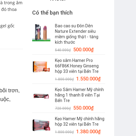
và trong âm
u đó thoa
Có thể bạn thích
 gel gốc
Bao cao su Đôn Dên
Nature Extender siêu
mềm giống thật - tăng
kích thước
Giá
Giá
500.000
₫
540.000
₫
gốc
hiện
Kẹo sâm Hamer Pro
là:
tại
66F86K Honey Ginseng
540.000₫.
là:
hộp 33 viên tại Bến Tre
500.000₫.
Giá
Giá
1.550.000
₫
1.800.000
₫
gốc
hiện
Kẹo Sâm Hamer Mỹ chính
ôi trơn,
là:
tại
hãng 1 thanh 8 viên Tại
1.800.000₫.
là:
cuộc,
Bến Tre
1.550.000₫.
Giá
Giá
550.000
₫
720.000
₫
gốc
hiện
Kẹo Hamer Mỹ chính hãng
là:
tại
hộp 32 viên tại Bến Tre
720.000₫.
là:
Giá
Giá
1.380.000
₫
1.800.000
₫
550.000₫.