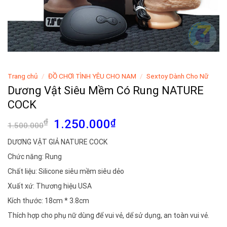
Trang chủ
/
ĐỒ CHƠI TÌNH YÊU CHO NAM
/
Sextoy Dành Cho Nữ
Dương Vật Siêu Mềm Có Rung NATURE
COCK
Giá
Giá
₫
1.250.000
₫
1.500.000
gốc
hiện
DƯƠNG VẬT GIẢ NATURE COCK
là:
tại
Chức năng: Rung
1.500.000₫.
là:
1.250.000₫.
Chất liệu: Silicone siêu mềm siêu dẻo
Xuất xứ: Thương hiệu USA
Kích thước: 18cm * 3.8cm
Thích hợp cho phụ nữ dùng để vui vẻ, dể sử dụng, an toàn vui vẻ.