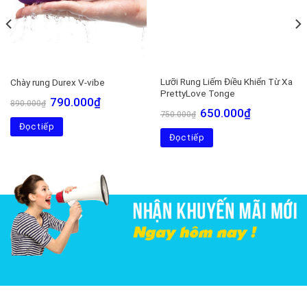
Lưỡi Rung Liếm Điều Khiển Từ Xa
Chày rung Durex V-vibe
PrettyLove Tonge
Giá
Giá
790.000
₫
890.000
₫
gốc
hiện
Giá
Giá
650.000
₫
750.000
₫
là:
tại
gốc
hiện
Đọc tiếp
890.000₫.
là:
là:
tại
790.000₫.
Đọc tiếp
750.000₫.
là:
650.000₫.