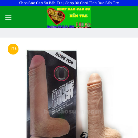
Skip
Shop Bao Cao Su Bến Tre | Shop Đồ Chơi Tình Dục Bến Tre
to
content
-17%