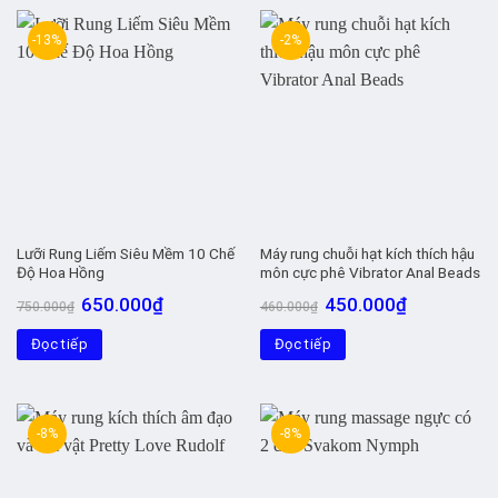
-13%
-2%
Lưỡi Rung Liếm Siêu Mềm 10 Chế
Máy rung chuỗi hạt kích thích hậu
Độ Hoa Hồng
môn cực phê Vibrator Anal Beads
Giá
Giá
Giá
Giá
650.000
₫
450.000
₫
750.000
₫
460.000
₫
gốc
hiện
gốc
hiện
là:
tại
là:
tại
Đọc tiếp
750.000₫.
là:
Đọc tiếp
460.000₫.
là:
650.000₫.
450.000₫.
-8%
-8%