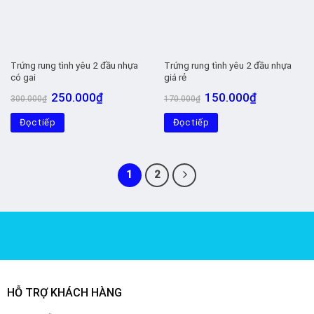
Trứng rung tình yêu 2 đầu nhựa
Trứng rung tình yêu 2 đầu nhựa
có gai
giá rẻ
Giá
Giá
Giá
Giá
250.000
₫
150.000
₫
300.000
₫
170.000
₫
gốc
hiện
gốc
hiện
là:
tại
là:
tại
Đọc tiếp
300.000₫.
là:
Đọc tiếp
170.000₫.
là:
250.000₫.
150.000₫.
1
2
HỖ TRỢ KHÁCH HÀNG