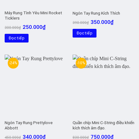
Máy Rung Tình Yêu Mini Rocket
Ngón Tay Rung Kích Thích
Ticklers
Giá
Giá
350.000
₫
390.000
₫
gốc
hiện
Giá
Giá
250.000
₫
300.000
₫
là:
tại
gốc
hiện
Đọc tiếp
390.000₫.
là:
là:
tại
350.000₫.
Đọc tiếp
300.000₫.
là:
250.000₫.
-24%
-10%
Ngón Tay Rung Prettylove
Quần chíp Mini C-String điều khiển
Abbott
kích thích âm đạo.
Giá
Giá
Giá
Giá
340.000
₫
750.000
₫
450.000
₫
830.000
₫