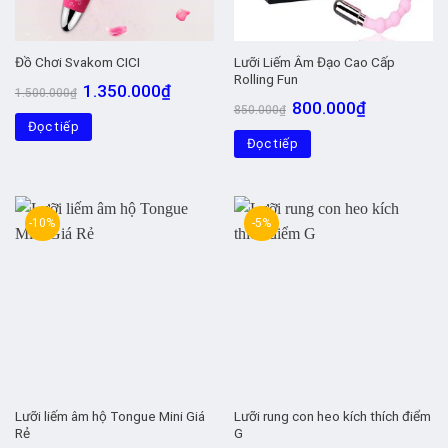
Lưỡi Liếm Âm Đạo Cao Cấp
Đồ Chơi Svakom CICI
Rolling Fun
Giá
Giá
1.350.000
₫
1.500.000
₫
gốc
hiện
Giá
Giá
800.000
₫
850.000
₫
là:
tại
gốc
hiện
Đọc tiếp
1.500.000₫.
là:
là:
tại
1.350.000₫.
Đọc tiếp
850.000₫.
là:
800.000₫.
-10%
-5%
Lưỡi liếm âm hộ Tongue Mini Giá
Lưỡi rung con heo kích thích điểm
Rẻ
G