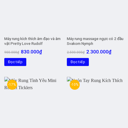
Máy rung kích thích âm đạo và âm
Máy rung massage ngực có 2 đầu
vật Pretty Love Rudolf
Svakom Nymph
Giá
Giá
Giá
Giá
830.000
₫
2.300.000
₫
900.000
₫
2.500.000
₫
gốc
hiện
gốc
hiện
là:
tại
là:
tại
Đọc tiếp
900.000₫.
là:
Đọc tiếp
2.500.000₫.
là:
830.000₫.
2.300.00
-17%
-10%