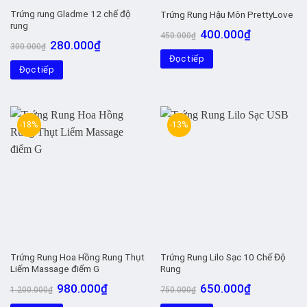
Trứng rung Gladme 12 chế độ
Trứng Rung Hậu Môn PrettyLove
rung
Giá
Giá
400.000
₫
450.000
₫
gốc
hiện
Giá
Giá
280.000
₫
300.000
₫
là:
tại
gốc
hiện
Đọc tiếp
450.000₫.
là:
là:
tại
400.000₫.
Đọc tiếp
300.000₫.
là:
280.000₫.
-18%
-13%
Trứng Rung Hoa Hồng Rung Thụt
Trứng Rung Lilo Sạc 10 Chế Độ
Liếm Massage điểm G
Rung
Giá
Giá
Giá
Giá
980.000
₫
650.000
₫
1.200.000
₫
750.000
₫
gốc
hiện
gốc
hiện
là:
tại
là:
tại