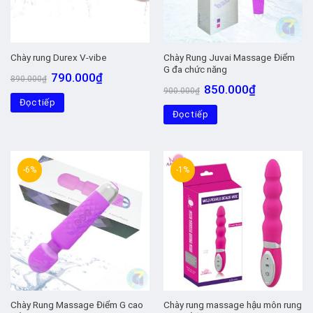
Chày Rung Juvai Massage Điểm
Chày rung Durex V-vibe
G đa chức năng
Giá
Giá
790.000
₫
890.000
₫
gốc
hiện
Giá
Giá
850.000
₫
900.000
₫
là:
tại
gốc
hiện
Đọc tiếp
890.000₫.
là:
là:
tại
790.000₫.
Đọc tiếp
900.000₫.
là:
850.000₫.
-6%
-1%
Chày Rung Massage Điểm G cao
Chày rung massage hậu môn rung