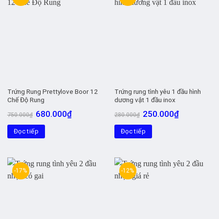
Trứng Rung Prettylove Boor 12
Trứng rung tình yêu 1 đầu hình
Chế Độ Rung
dương vật 1 đầu inox
Giá
Giá
Giá
Giá
680.000
₫
250.000
₫
750.000
₫
280.000
₫
gốc
hiện
gốc
hiện
là:
tại
là:
tại
Đọc tiếp
750.000₫.
là:
Đọc tiếp
280.000₫.
là:
680.000₫.
250.000₫.
-17%
-12%