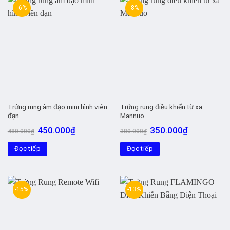
-6%
-8%
Trứng rung âm đạo mini hình viên
Trứng rung điều khiển từ xa
đạn
Mannuo
Giá
Giá
Giá
Giá
450.000
₫
350.000
₫
480.000
₫
380.000
₫
gốc
hiện
gốc
hiện
là:
tại
là:
tại
Đọc tiếp
480.000₫.
là:
Đọc tiếp
380.000₫.
là:
450.000₫.
350.000₫.
-15%
-13%