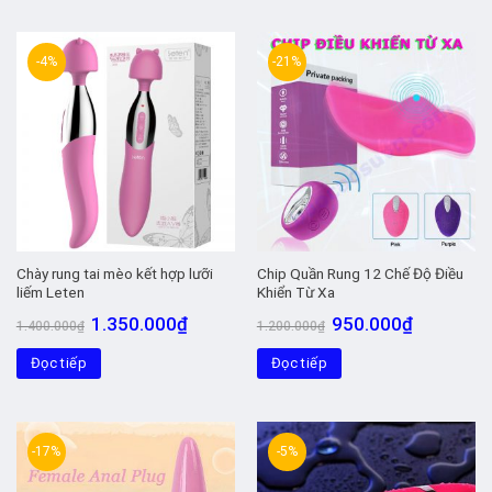
-4%
-21%
Chày rung tai mèo kết hợp lưỡi
Chip Quần Rung 12 Chế Độ Điều
liếm Leten
Khiển Từ Xa
Giá
Giá
Giá
Giá
1.350.000
₫
950.000
₫
1.400.000
₫
1.200.000
₫
gốc
hiện
gốc
hiện
là:
tại
là:
tại
Đọc tiếp
1.400.000₫.
là:
Đọc tiếp
1.200.000₫.
là:
1.350.000₫.
950.000₫.
-17%
-5%