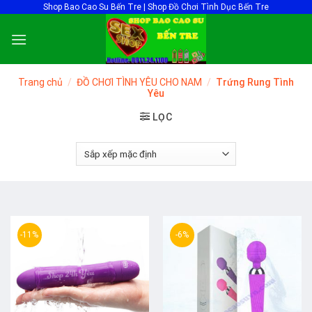
Skip
Shop Bao Cao Su Bến Tre | Shop Đồ Chơi Tình Dục Bến Tre
to
content
Trang chủ
/
ĐỒ CHƠI TÌNH YÊU CHO NAM
/
Trứng Rung Tình
Yêu
LỌC
-11%
-6%