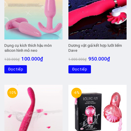
Dụng cụ kích thích hậu môn
Dương vật giả kết hợp lưỡi liếm
silicon hình mỏ neo
Dave
Giá
Giá
Giá
Giá
100.000
₫
950.000
₫
120.000
₫
1.000.000
₫
gốc
hiện
gốc
hiện
là:
tại
là:
tại
Đọc tiếp
120.000₫.
là:
Đọc tiếp
1.000.000₫.
là:
100.000₫.
950.000₫.
-10%
-6%