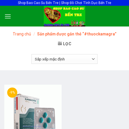
Skip
Shop Bao Cao Su Bến Tre | Shop Đồ Chơi Tình Dục Bến Tre
to
content
Trang chủ
/
Sản phẩm được gắn thẻ “#thuockamagra”
LỌC
-9%