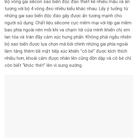
Bộ vòng gai silicon sao biển độc đáo thiết kế nhiều mẫu và ấn
tượng với bộ 4 vòng đeo nhiều kiểu khác nhau. Lấy ý tưởng từ
những gai sao biển độc đáo gây được ấn tượng mạnh cho
người sử dụng. Chất liệu silicone cực mềm mại với lớp gai mềm
bao phía ngoài nên mỗi khi va chạm tới cửa mình khiến chị em
lan tỏa và tràn đầy cảm xúc hưng phấn. Không phải ngẫu nhiên
bộ sao biển được lựa chọn mà bởi chính những gai phía ngoài
làm tăng thêm bề mặt tiếp xúc khiến “cô bé” được kích thích
nhiều hơn, khoái cảm được nhân lên cũng dồn dập và cô bé chỉ
còn biết “khóc thét” lên vì sung sướng.