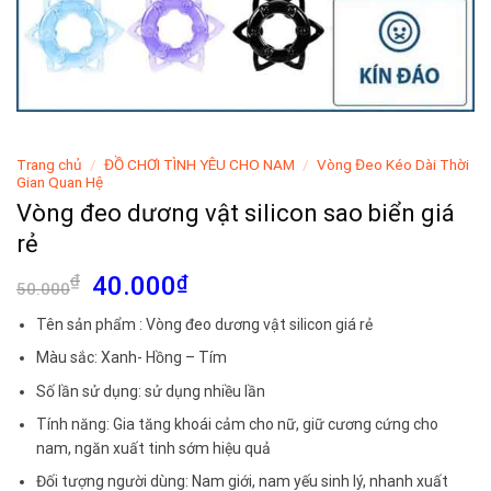
Trang chủ
/
ĐỒ CHƠI TÌNH YÊU CHO NAM
/
Vòng Đeo Kéo Dài Thời
Gian Quan Hệ
Vòng đeo dương vật silicon sao biển giá
rẻ
Giá
Giá
₫
40.000
₫
50.000
gốc
hiện
Tên sản phẩm : Vòng đeo dương vật silicon giá rẻ
là:
tại
50.000₫.
là:
Màu sắc: Xanh- Hồng – Tím
40.000₫.
Số lần sử dụng: sử dụng nhiều lần
Tính năng: Gia tăng khoái cảm cho nữ, giữ cương cứng cho
nam, ngăn xuất tinh sớm hiệu quả
Đối tượng người dùng: Nam giới, nam yếu sinh lý, nhanh xuất