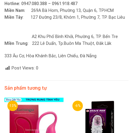
Hotline:
0947.080.388 – 0961.918.487
Miền Nam
: 269A Bà Hom, Phường 13, Quận 6, TP.HCM
Miền Tây
: 127 Đường 23/8, Khóm 1, Phường 7, TP. Bạc Liêu
A2 Khu Phố Bình Khởi, Phường 6, TP. Bến Tre
MIền Trung
: 222 Lê Duẩn, Tp.Buôn Ma Thuột, Đăk Lăk
333 Âu Cơ, Hòa Khánh Bắc, Liên Chiểu, Đà Nẵng
Post Views:
0
Sản phẩm tương tự
-13%
-6%