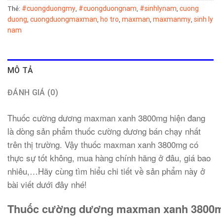
#cuongduongmy
#cuongduongnam
#sinhlynam
cuong
Thẻ:
,
,
,
duong
cuongduongmaxman
ho tro
maxman
maxmanmy
sinh ly
,
,
,
,
,
nam
MÔ TẢ
ĐÁNH GIÁ (0)
Thuốc cường dương maxman xanh 3800mg
hiện đang
là dòng sản phẩm thuốc cường dương bán chạy nhất
trên thị trường. Vậy thuốc maxman xanh 3800mg có
thực sự tốt không, mua hàng chính hãng ở đâu, giá bao
nhiêu,…Hãy cùng tìm hiểu chi tiết về sản phẩm này ở
bài viết dưới đây nhé!
Thuốc cường dương maxman xanh 3800mg