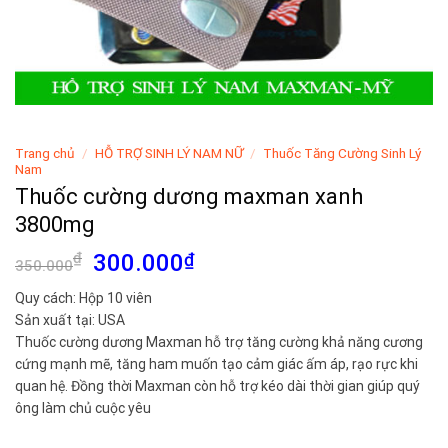
Trang chủ
/
HỖ TRỢ SINH LÝ NAM NỮ
/
Thuốc Tăng Cường Sinh Lý
Nam
Thuốc cường dương maxman xanh
3800mg
Giá
Giá
₫
300.000
₫
350.000
gốc
hiện
Quy cách: Hộp 10 viên
là:
tại
Sản xuất tại: USA
350.000₫.
là:
Thuốc cường dương Maxman hỗ trợ tăng cường khả năng cương
300.000₫.
cứng mạnh mẽ, tăng ham muốn tạo cảm giác ấm áp, rạo rực khi
quan hệ. Đồng thời Maxman còn hỗ trợ kéo dài thời gian giúp quý
ông làm chủ cuộc yêu