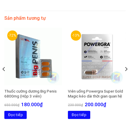
Sản phẩm tương tự
-72%
-13%
Thuốc cường dương Big Penis
Viên uống Powergra Super Gold
6800mg (Hộp 3 viên)
Magic kéo dài thời gian quan hệ
Giá
Giá
Giá
Giá
180.000
₫
200.000
₫
650.000
₫
230.000
₫
gốc
hiện
gốc
hiện
là:
tại
là:
tại
Đọc tiếp
650.000₫.
là:
Đọc tiếp
230.000₫.
là:
180.000₫.
200.000₫.