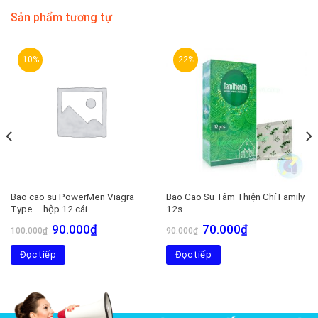
Sản phẩm tương tự
-10%
-22%
Bao cao su PowerMen Viagra
Bao Cao Su Tâm Thiện Chí Family
Type – hộp 12 cái
12s
Giá
Giá
Giá
Giá
90.000
₫
70.000
₫
100.000
₫
90.000
₫
gốc
hiện
gốc
hiện
là:
tại
là:
tại
Đọc tiếp
100.000₫.
là:
Đọc tiếp
90.000₫.
là:
90.000₫.
70.000₫.