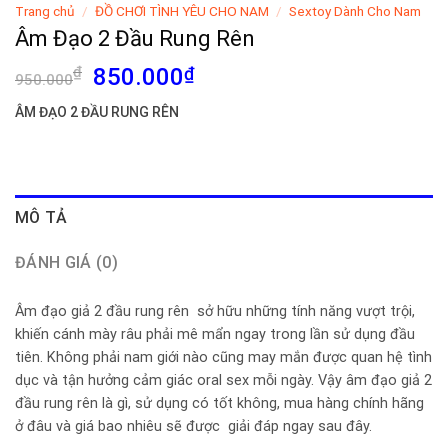
Trang chủ
/
ĐỒ CHƠI TÌNH YÊU CHO NAM
/
Sextoy Dành Cho Nam
Âm Đạo 2 Đầu Rung Rên
Giá
Giá
₫
850.000
₫
950.000
gốc
hiện
ÂM ĐẠO 2 ĐẦU RUNG RÊN
là:
tại
950.000₫.
là:
850.000₫.
MÔ TẢ
ĐÁNH GIÁ (0)
Âm đạo giả 2 đầu rung rên sở hữu những tính năng vượt trội,
khiến cánh mày râu phải mê mẩn ngay trong lần sử dụng đầu
tiên. Không phải nam giới nào cũng may mắn được quan hệ tình
dục và tận hưởng cảm giác oral sex mỗi ngày. Vậy âm đạo giả 2
đầu rung rên là gì, sử dụng có tốt không, mua hàng chính hãng
ở đâu và giá bao nhiêu sẽ được giải đáp ngay sau đây.