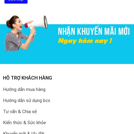
750.000₫.
HỖ TRỢ KHÁCH HÀNG
Hướng dẫn mua hàng
Hướng dẫn sử dụng bcs
Tư vấn & Chia sẻ
Kiến thức & Sức khỏe
Khuyến mãi & Ưu đãi