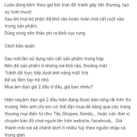
Luôn dùng kèm theo gel bôi trơn để tránh gây tổn thương, tạo
sự trơn mượt.
Sau khi mọi bộ phận đã khô ráo hoàn toàn mới cất ruột vào
trong sản phẩm.
Dùng xong nên tháo pin ra khỏi cục rung.
Cách bảo quản:
Sau mỗi lần sử dụng nên cất sản phẩm trong hộp
Nên để sản phẩm ở những nơi khô ráo, thoáng mát
Tránh để trực tiếp dưới ánh nắng mặt trời
Để xa tầm tay trẻ nhỏ
Mua âm đạo giả 2 đầu ở đâu, giá bao nhiêu?
Hiện nay,âm đạo giả 2 đầu hiện đang được bán rộng rãi trên thị
trường. Nên anh chị em có thể đặt mua dễ dàng qua các trang
thương mại điện tử như Tiki, Shopee, Sendo,… hoặc các đơn vị
chuyên bán đồ chơi người lớn trên website, facebook,… Giá
thành mỗi nơi sẽ chênh lệch ít nhiều tuỳ theo nguồn nhập và
trung gian.