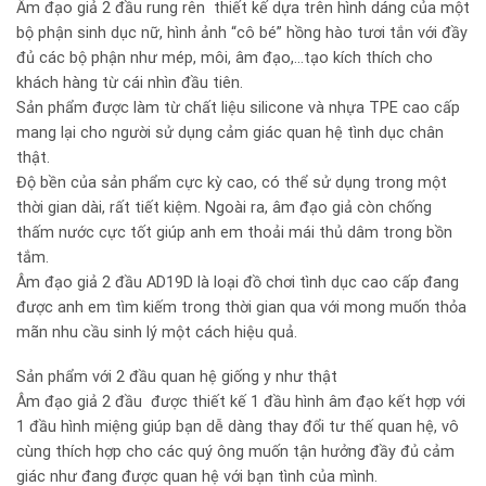
Âm đạo giả 2 đầu rung rên thiết kế dựa trên hình dáng của một
bộ phận sinh dục nữ, hình ảnh “cô bé” hồng hào tươi tắn với đầy
đủ các bộ phận như mép, môi, âm đạo,…tạo kích thích cho
khách hàng từ cái nhìn đầu tiên.
Sản phẩm được làm từ chất liệu silicone và nhựa TPE cao cấp
mang lại cho người sử dụng cảm giác quan hệ tình dục chân
thật.
Độ bền của sản phẩm cực kỳ cao, có thể sử dụng trong một
thời gian dài, rất tiết kiệm. Ngoài ra, âm đạo giả còn chống
thấm nước cực tốt giúp anh em thoải mái thủ dâm trong bồn
tắm.
Âm đạo giả 2 đầu AD19D là loại đồ chơi tình dục cao cấp đang
được anh em tìm kiếm trong thời gian qua với mong muốn thỏa
mãn nhu cầu sinh lý một cách hiệu quả.
Sản phẩm với 2 đầu quan hệ giống y như thật
Âm đạo giả 2 đầu được thiết kế 1 đầu hình âm đạo kết hợp với
1 đầu hình miệng giúp bạn dễ dàng thay đổi tư thế quan hệ, vô
cùng thích hợp cho các quý ông muốn tận hưởng đầy đủ cảm
giác như đang được quan hệ với bạn tình của mình.