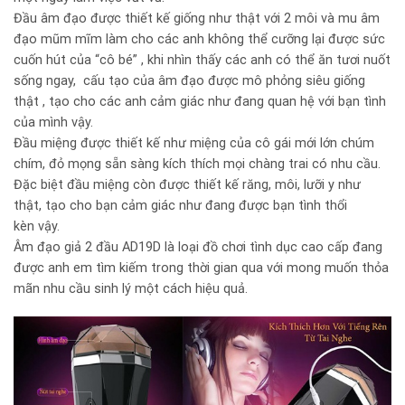
Đầu âm đạo được thiết kế giống như thật với 2 môi và mu âm
đạo mũm mĩm làm cho các anh không thể cưỡng lại được sức
cuốn hút của “cô bé” , khi nhìn thấy các anh có thể ăn tươi nuốt
sống ngay, cấu tạo của âm đạo được mô phỏng siêu giống
thật , tạo cho các anh cảm giác như đang quan hệ với bạn tình
của mình vậy.
Đầu miệng được thiết kế như miệng của cô gái mới lớn chúm
chím, đỏ mọng sẵn sàng kích thích mọi chàng trai có nhu cầu.
Đặc biệt đầu miệng còn được thiết kế răng, môi, lưỡi y như
thật, tạo cho bạn cảm giác như đang được bạn tình thổi
kèn vậy.
Âm đạo giả 2 đầu AD19D là loại đồ chơi tình dục cao cấp đang
được anh em tìm kiếm trong thời gian qua với mong muốn thỏa
mãn nhu cầu sinh lý một cách hiệu quả.