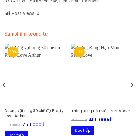
333 Âu Cơ, Hòa Khánh Bắc, Liên Chiểu, Đà Nẵng
Post Views:
0
Sản phẩm tương tự
-10%
-11%
Dương vật rung 30 chế độ Pretty
Trứng Rung Hậu Môn PrettyLove
Love Arthur
Giá
Giá
400.000
₫
450.000
₫
gốc
hiện
Giá
Giá
750.000
₫
830.000
₫
là:
tại
gốc
hiện
Đọc tiếp
450.000₫.
là:
là:
tại
00₫.
400.000₫.
Đọc tiếp
830.000₫.
là: